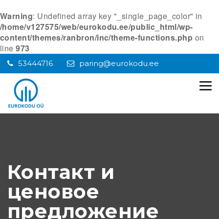
Warning
: Undefined array key "_single_page_color" in
/home/v127575/web/eurokodu.ee/public_html/wp-
content/themes/ranbron/inc/theme-functions.php
on
line
973
53444716
paring@eurokodu.ee
Tog
nav
Контакт и
ценовое
предложение